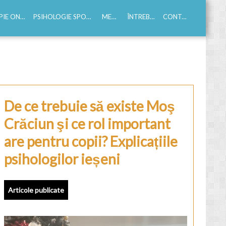
E ONLINE
PSIHOLOGIE SPORTIVA
MEDIA
ÎNTREBĂRI
CONTACT
De ce trebuie să existe Moş
Crăciun şi ce rol important
are pentru copii? Explicațiile
psihologilor ieșeni
Articole publicate