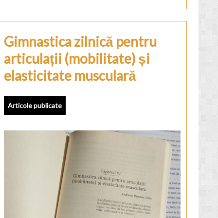
Gimnastica zilnică pentru
articulații (mobilitate) și
elasticitate musculară
Articole publicate