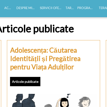
ACASĂ
DESPRE MINE
SERVICII OFERITE
TARIFE
PROGRAMĂRI
TERAPI
Experiență profesională
rticole publicate
Educație
CV-ul meu
Adolescența: Căutarea
Identității și Pregătirea
pentru Viața Adulților
Articole publicate