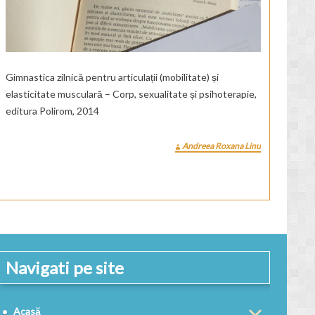
Gimnastica zilnică pentru articulații (mobilitate) și
elasticitate musculară – Corp, sexualitate și psihoterapie,
editura Polirom, 2014
Andreea Roxana Linu
Navigati pe site
Acasă