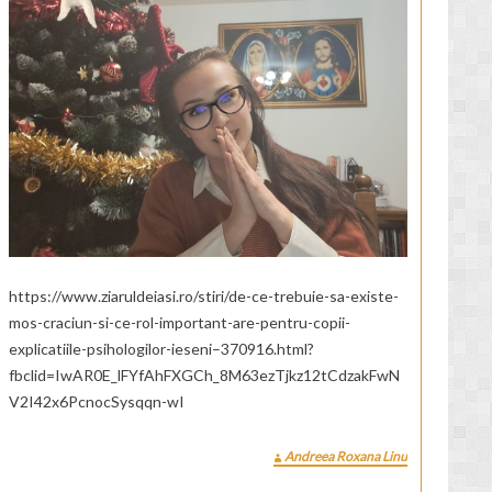
https://www.ziaruldeiasi.ro/stiri/de-ce-trebuie-sa-existe-
mos-craciun-si-ce-rol-important-are-pentru-copii-
explicatiile-psihologilor-ieseni–370916.html?
fbclid=IwAR0E_lFYfAhFXGCh_8M63ezTjkz12tCdzakFwN
V2I42x6PcnocSysqqn-wI
Andreea Roxana Linu