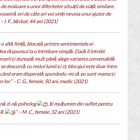
 de evaluare a unor diferitelor situații de viață similare.
astră ori de câte ori voi simți nevoia unui ajutor de
– I. F., bărbat, 44 ani (2021)
 altă ființă, blocată printre sentimentele ei
ea răspunsul la o întrebare simplă. Dacă îl întrebi
enarii și durează mult până alege varianta convenabilă
e descurcă cu restul lumii și cș blocajul este doar între
i când eram disperată spunându-mi că eu sunt mama și
 lor.” – C. G., femeie, 50 ani, medic (2021)
nă d-nă psiholog
, îți mulțumim din suflet pentru
 R.
” – M. C., femeie, 32 ani (2021)