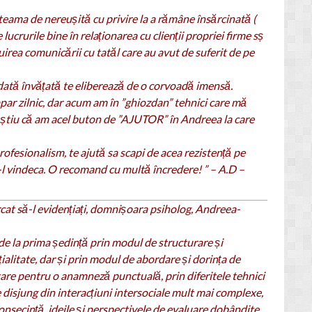
eama de nereușită cu privire la a rămâne însărcinată (
 lucrurile bine în relaționarea cu clienții propriei firme sș
uirea comunicării cu tatăl care au avut de suferit de pe
 dată învățată te eliberează de o corvoadă imensă.
par zilnic, dar acum am în ”ghiozdan” tehnici care mă
d știu că am acel buton de ”AJUTOR” în Andreea la care
profesionalism, te ajută sa scapi de acea rezistență pe
u a-l vindeca. O recomand cu multă încredere! ” –
A.D –
cat să-l evidențiați, domnișoara psiholog
, Andreea-
de la prima ședință prin modul de structurare și
ialitate, dar și prin modul de abordare și dorința de
itare pentru o anamneză punctuală, prin diferitele tehnici
ce disjung din interacțiuni intersociale mult mai complexe,
onsecință, ideile și perspectivele de evaluare dobândite