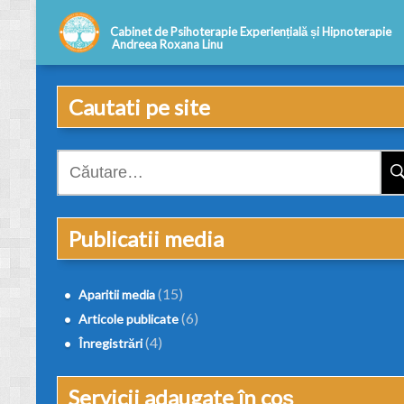
Cautati pe site
Caută
după:
Publicatii media
(15)
Aparitii media
(6)
Articole publicate
(4)
Înregistrări
Servicii adaugate în coș