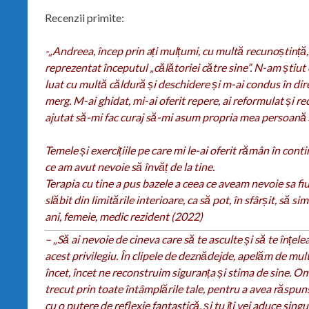
Recenzii primite:
-„Andreea, încep prin ați mulțumi, cu multă recunoștință,
reprezentat începutul „călătoriei către sine”. N-am știut 
luat cu multă căldură și deschidere și m-ai condus în dire
merg. M-ai ghidat, mi-ai oferit repere, ai reformulat și r
ajutat să-mi fac curaj să-mi asum propria mea persoană ș
Temele și exercițiile pe care mi le-ai oferit rămân în con
ce am avut nevoie să învăț de la tine.
Terapia cu tine a pus bazele a ceea ce aveam nevoie sa fi
slăbit din limitările interioare, ca să pot, în sfârșit, să sim
ani, femeie, medic rezident (2022)
– „Să ai nevoie de cineva care să te asculte și să te înțele
acest privilegiu. În clipele de deznădejde, apelăm de multe
încet, încet ne reconstruim siguranța și stima de sine. Omul
trecut prin toate întâmplările tale, pentru a avea răspuns
cu o putere de reflexie fantastică, și tu îți vei aduce sing