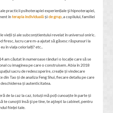
le practicii psihoterapiei experiențiale şi hipnoterapiei,
ment în
terapia individuală
și
de grup
, a copilului, familiei
e vieții și ale subconștientului revelat în universul oniric.
od firesc, lucru care m-a ajutat să găsesc răspunsuri la
 în viața celorlalți? etc..
2014 am căutat în numeroase rânduri o locație care să se
onal cu imaginea pe care o construisem. Abia în 2018
pațiul sacru de redescoperire, creație și vindecare
 din Tao și de analiza Feng Shui, fiecare detaliu pe care
, deschiderea și autenticitatea.
eră de la caz la caz, totuși mă poți cunoaște în parte și
ă te cunoşti însă şi pe tine, te aştept la cabinet, pentru
ul ființei tale.