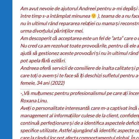
Am avut nevoie de ajutorul Andreei pentru a-mi depăși t
între timp s-a întâmplat minunea
), teama de a nu face
nu în ultimul rând repararea relației cu mama și reconstr
urma divorțului părinților mei.
Am descoperit că acceptarea este un fel de ”arta” care o
Nu cred ca am rezolvat toate provocările, pentru că ele a
ajută să gestionez aceste provocări și nu în ultimul rân
pot apela fără ezitări.
Andreea oferă servicii de consiliere de înalta calitate și 
care toți o avem și te face să îți deschizi sufletul pentr
femeie, 34 ani (2022)
-„Vă mulțumesc pentru profesionalismul pe care ați încer
Roxana Linu.
Aveți o personalitate interesantă care m-a captivat încă 
management al informațiilor culese de la client, confidenț
continuă perfecționare și de a identifica aspectele defic
specifice utilizate. Astfel ajungând să identific aspecte 
care la rândul lor pot afecta comportamentul global. În c