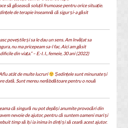
ace să găsească soluții frumoase pentru orice situație.
edințele de terapie înseamnă că sigur și-a găsit
sc poveștile și sa le dau un sens. Am învățat sa
singura, nu ma pricepeam sa-l fac. Aici am găsit
cile din viața.” – E.-I. I., femeie, 30 ani (2022)
Aflu atât de multe lucruri
Ședințele sunt minunate și
iecare dată. Sunt mereu nerăbdătoare pentru o nouă
seama că singură nu pot depăși anumite provocări din
 avem nevoie de ajutor, pentru că suntem oameni mari și
buit timp să își ia inima în dinți și să ceară acest ajutor.