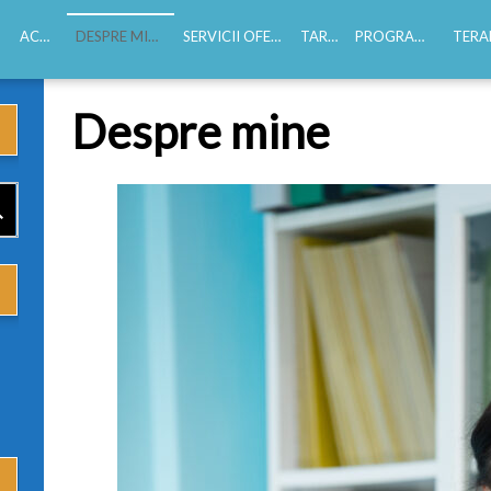
ACASĂ
DESPRE MINE
SERVICII OFERITE
TARIFE
PROGRAMĂRI
TERAPI
Experiență profesională
Despre mine
Educație
CV-ul meu