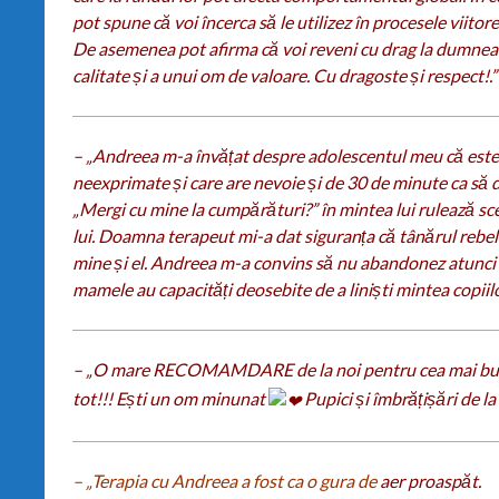
pot spune că voi încerca să le utilizez în procesele viitore
De asemenea pot afirma că voi reveni cu drag la dumneavo
calitate și a unui om de valoare. Cu dragoste și respect!.” 
– „Andreea m-a învățat despre adolescentul meu că este o
neexprimate și care are nevoie și de 30 de minute ca să d
„Mergi cu mine la cumpărături?” în mintea lui rulează sc
lui. Doamna terapeut mi-a dat siguranța că tânărul rebel s
mine și el. Andreea m-a convins să nu abandonez atunc
mamele au capacități deosebite de a liniști mintea copiilor
– „O mare RECOMAMDARE de la noi pentru cea mai bu
tot!!! Ești un om minunat
Pupici și îmbrățișări de la
– „Terapia cu Andreea a fost ca o gura de
aer proaspăt.