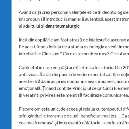
Având ca și crez personal valențele etice și deontologice a
îmi propun să introduc în manieră autentică acest instru
și adultului și
dans taumaturgic
.
Încă din copilărie am fost atrasă de înțelesurile ascunse al
Pe acest fond, dorința de a studia psihologia a venit în m
întrebările: Cine sunt? Care este menirea mea? Ce rol am eu
Cabinetul în care vei păși are și el mica lui istorie. Din 
potrivească atât din punct de vedere mental cât și emoți
aceste strădanii au prins contur în ceea ce numesc acum s
emoțională. Ținând cont de Principiul celor Cinci Elemente
îți vei aținti privirea este menit să faciliteze comunicarea
Fiecare om este unic, de aceea şi relația cu terapeutul dif
prin gândurile transmise de unii beneficiari mai jos…. Ca s
cea mai frumoasă şi interesantă călătorie – cea in străfund