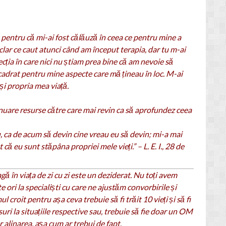
 pentru că mi-ai fost călăuză în ceea ce pentru mine a
clar ce caut atunci când am început terapia, dar tu m-ai
cția în care nici nu știam prea bine că am nevoie să
ecadrat pentru mine aspecte care mă țineau în loc. M-ai
i propria mea viață.
tinuare resurse către care mai revin ca să aprofundez ceea
u, ca de acum să devin cine vreau eu să devin; mi-a mai
t că eu sunt stăpâna propriei mele vieți.” – L. E. I., 28 de
agă în viața de zi cu zi este un deziderat. Nu toți avem
 ori la specialiști cu care ne ajustăm convorbirile și
 croit pentru așa ceva trebuie să fi trăit 10 vieți și să fi
uri la situațiile respective sau, trebuie să fie doar un OM
ur alinarea, așa cum ar trebui de fapt.