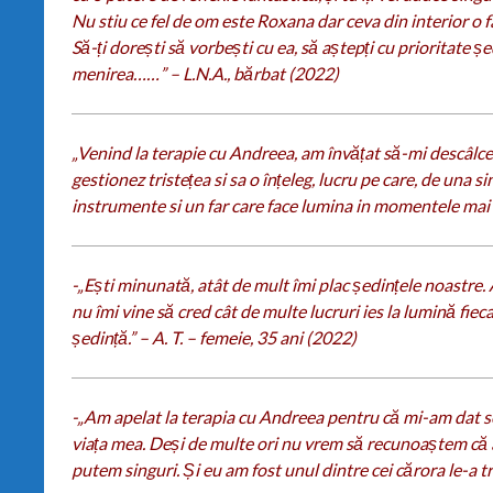
Nu stiu ce fel de om este Roxana dar ceva din interior o f
Să-ți dorești să vorbești cu ea, să aștepți cu prioritate ș
menirea……” – L.N.A., bărbat (2022)
„Venind la terapie cu Andreea, am învățat să-mi descâlcea
gestionez tristețea si sa o înțeleg, lucru pe care, de una 
instrumente si un far care face lumina in momentele mai difi
-„Ești minunată, atât de mult îmi plac ședințele noastre. 
nu îmi vine să cred cât de multe lucruri ies la lumină f
ședință.” – A. T. – femeie, 35 ani (2022)
-„Am apelat la terapia cu Andreea pentru că mi-am dat 
viața mea. Deși de multe ori nu vrem să recunoaștem că
putem singuri. Și eu am fost unul dintre cei cărora le-a tre