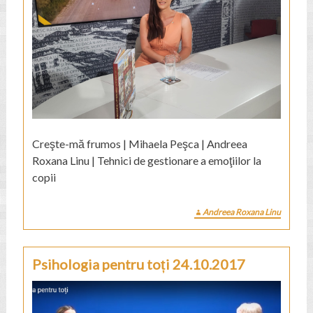
Creşte-mă frumos | Mihaela Peşca | Andreea
Roxana Linu | Tehnici de gestionare a emoţiilor la
copii
Andreea Roxana Linu
Psihologia pentru toți 24.10.2017