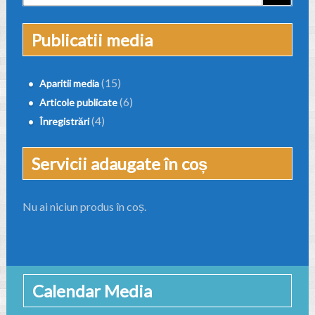
Publicatii media
(15)
Aparitii media
(6)
Articole publicate
(4)
Înregistrări
Servicii adaugate în coș
Nu ai niciun produs în coș.
Calendar Media