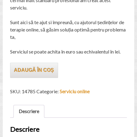
cel mai înalt standard profesional am creat acest
serviciu.
Sunt aici să te ajut si împreună, cu ajutorul ședințelor de
terapie online, să găsim soluția optimă pentru problema
ta,
Serviciul se poate achita în euro sau echivalentul în lei.
Cantitate
ADAUGĂ ÎN COȘ
Serviciu
terapie
online
SKU:
14785
Categorie:
Serviciu online
Descriere
Descriere