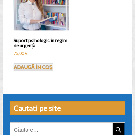
Suport psihologic în regim
de urgență
75,00
€
ADAUGĂ ÎN COȘ
Cautati pe site
Caută
după: