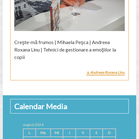
Creşte-mă frumos | Mihaela Peşca | Andreea
Roxana Linu | Tehnici de gestionare a emoţiilor la
copii
Andreea Roxana Linu
Calendar Media
august 2024
L
Ma
Mi
J
V
S
D