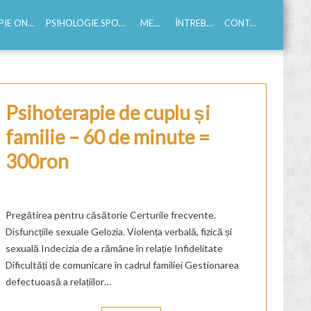
E ONLINE
PSIHOLOGIE SPORTIVA
MEDIA
ÎNTREBĂRI
CONTACT
Psihoterapie de cuplu și
familie – 60 de minute =
300ron
Pregătirea pentru căsătorie Certurile frecvente.
Disfuncțiile sexuale Gelozia. Violența verbală, fizică și
sexuală Indecizia de a rămâne în relație Infidelitate
Dificultăți de comunicare în cadrul familiei Gestionarea
defectuoasă a relațiilor…