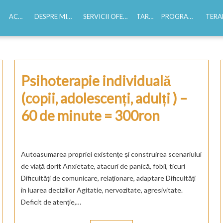
ACASĂ
DESPRE MINE
SERVICII OFERITE
TARIFE
PROGRAMĂRI
TERAPI
Experiență profesională
Educație
CV-ul meu
Psihoterapie individuală
(copii, adolescenți, adulți ) –
60 de minute = 300ron
Autoasumarea propriei existențe și construirea scenariului
de viață dorit Anxietate, atacuri de panică, fobii, ticuri
Dificultăți de comunicare, relaționare, adaptare Dificultăți
în luarea deciziilor Agitatie, nervozitate, agresivitate.
Deficit de atenție,…